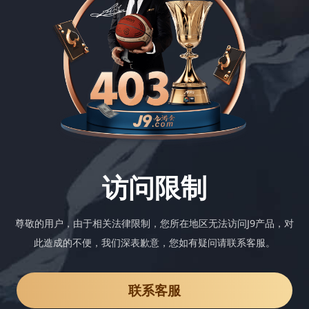
访问限制
尊敬的用户，由于相关法律限制，您所在地区无法访问J9产品，对
此造成的不便，我们深表歉意，您如有疑问请联系客服。
联系客服