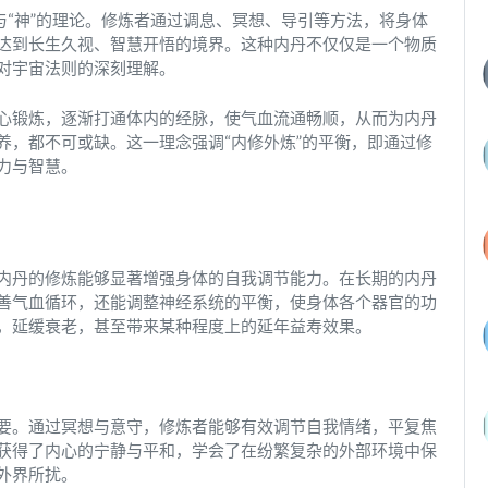
与“神”的理论。修炼者通过调息、冥想、导引等方法，将身体
达到长生久视、智慧开悟的境界。这种内丹不仅仅是一个物质
对宇宙法则的深刻理解。
心锻炼，逐渐打通体内的经脉，使气血流通畅顺，从而为内丹
养，都不可或缺。这一理念强调“内修外炼”的平衡，即通过修
力与智慧。
内丹的修炼能够显著增强身体的自我调节能力。在长期的内丹
善气血循环，还能调整神经系统的平衡，使身体各个器官的功
，延缓衰老，甚至带来某种程度上的延年益寿效果。
要。通过冥想与意守，修炼者能够有效调节自我情绪，平复焦
获得了内心的宁静与平和，学会了在纷繁复杂的外部环境中保
外界所扰。