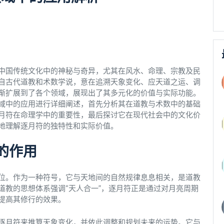
中国传统文化中的神秘与奇异，尤其在风水、命理、宗教及民
自古代道教和术数学说，意在追溯天象变化、应天道之运、调
渐扩展到了各个领域，展现出了其多元化的价值与实际功能。
域中的应用进行详细阐述，首先分析其在道教与术数中的基础
月符在命理学中的重要性，最后探讨它在现代社会中的文化价
地理解逐月符的独特性和实际价值。
的作用
位。作为一种符号，它与天地间的自然规律息息相关，是道教
道教的思想体系强调“天人合一”，逐月符正是通过对月亮周期
提高其修行的效果。
逐月符来推算天象变化，并依此调整和规划未来的运势。它与