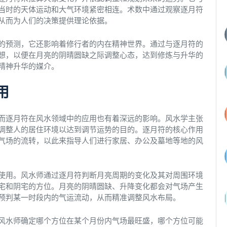
当时的天体运动和大气环境紧密相连。术数中通过观察逐月符
从而为人们的决策提供理论依据。
的预测，它还影响着修行者的内在精神世界。通过与逐月符的
想，以便在月亮的阴晴圆缺之际调整心态，达到修炼与升华的
精神升华的媒介。
用
而逐月符在风水领域中的应用也有着深远的影响。风水学主张
调整人的居住环境以达到调节运势的目的。逐月符的核心作用
气场的流转，以此来指导人们进行家居、办公及墓地等地的风
使用。风水师通过逐月符判断月亮周期的变化及其对周围环境
宅和阴宅的方位。月亮的阴晴圆缺、升降变化都会对气场产生
预判某一时段内的气运流动，从而精准调整风水布局。
风水师确定哪个方位在某个月份内气场最旺盛，哪个方位可能