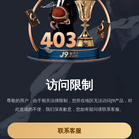
访问限制
尊敬的用户，由于相关法律限制，您所在地区无法访问J9产品，对
此造成的不便，我们深表歉意，您如有疑问请联系客服。
联系客服